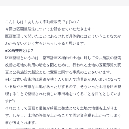
こんにちは！ありんく不動産販売です(‘ω’)ノ
今回は区画整理法についてお話させていただきます！
区画整理って聞いたことはあるけれど具体的にはどういうことなのか
わからないという方もいらっしゃると思います。
■区画整理とは？
区画整理というのは、都市計画区域内の土地に対して公共施設の整備
改善と宅地の利用の増進を図るために、行われる土地の区画形質の変
更と公共施設の新設または変更に関する事業のことをいいます。
例えば古い市街地は道路が狭く入り組んで境界線があいまいになって
いる所や不整形な土地があったりするので、そういった土地を区画整
理することで整理された新しい市街地をつくることを目的としていま
す(^^)
それによって区画と道路が綺麗に整然となり土地の地価も上がりま
す。しかし、土地の評価が上がることで固定資産税も上がってしまう
事が考えられます。