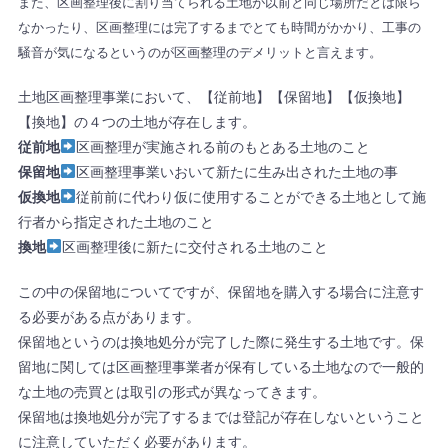
また、区画整理後に割り当てられる土地が以前と同じ場所だとは限ら
なかったり、区画整理には完了するまでとても時間がかかり、工事の
騒音が気になるというのが区画整理のデメリットと言えます。
土地区画整理事業において、【従前地】【保留地】【仮換地】
【換地】の４つの土地が存在します。
従前地
区画整理が実施される前のもとある土地のこと
保留地
区画整理事業いおいて新たに生み出された土地の事
仮換地
従前前に代わり仮に使用することができる土地として施
行者から指定された土地のこと
換地
区画整理後に新たに交付される土地のこと
この中の保留地についてですが、保留地を購入する場合に注意す
る必要がある点があります。
保留地というのは換地処分が完了した際に発生する土地です。保
留地に関しては区画整理事業者が保有している土地なので一般的
な土地の売買とは取引の形式が異なってきます。
保留地は換地処分が完了するまでは登記が存在しないということ
に注意していただく必要があります。