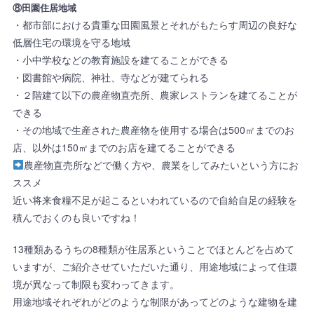
⑧田園住居地域
・都市部における貴重な田園風景とそれがもたらす周辺の良好な
低層住宅の環境を守る地域
・小中学校などの教育施設を建てることができる
・図書館や病院、神社、寺などが建てられる
・２階建て以下の農産物直売所、農家レストランを建てることが
できる
・その地域で生産された農産物を使用する場合は500㎡までのお
店、以外は150㎡までのお店を建てることができる
農産物直売所などで働く方や、農業をしてみたいという方にお
ススメ
近い将来食糧不足が起こるといわれているので自給自足の経験を
積んでおくのも良いですね！
13種類あるうちの8種類が住居系ということでほとんどを占めて
いますが、ご紹介させていただいた通り、用途地域によって住環
境が異なって制限も変わってきます。
用途地域それぞれがどのような制限があってどのような建物を建