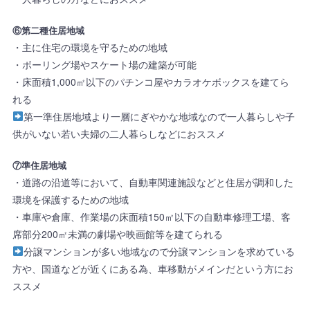
⑥第二種住居地域
・主に住宅の環境を守るための地域
・ボーリング場やスケート場の建築が可能
・床面積1,000㎡以下のパチンコ屋やカラオケボックスを建てら
れる
第一準住居地域より一層にぎやかな地域なので一人暮らしや子
供がいない若い夫婦の二人暮らしなどにおススメ
⑦準住居地域
・道路の沿道等において、自動車関連施設などと住居が調和した
環境を保護するための地域
・車庫や倉庫、作業場の床面積150㎡以下の自動車修理工場、客
席部分200㎡未満の劇場や映画館等を建てられる
分譲マンションが多い地域なので分譲マンションを求めている
方や、国道などが近くにある為、車移動がメインだという方にお
ススメ