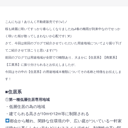
こんにちは！ありんく不動産販売です(‘ω’)ノ
桜も綺麗に咲いてすっかり春らしくなりましたね♪春の梅雨が到来中なのでせっか
く咲いた桜が散ってしまわないか心配です( ;∀;)
さて、今回は前回のブログで紹介させていただいた用途地域についてより掘り下げ
てご紹介させて頂こうと思います(^^)
前回のブログでは用途地域が全部で13種類あり、大まかに【住居系】【商業系】
【工業系】に振り分けられるとお伝えしましたが、
今回はその中の【住居系】の用途地域８種類についてその名称と特徴をお伝えしま
す！
■住居系
①
第一種低層住居専用地域
・低層住居の為の地域
・建てられる高さが10mや12m等に制限される
都会から離れ、閑静な住環境の中、広い庭がついている一軒家
で静かに暮らしたい方などにおススメ！ですが、利便性の高い駅