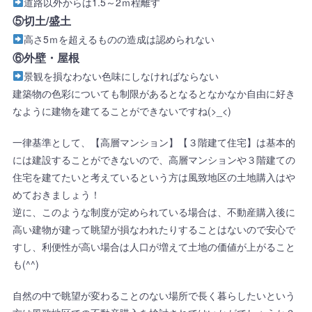
道路以外からは1.5～2ｍ程離す
⑤切土/盛土
高さ5ｍを超えるものの造成は認められない
⑥外壁・屋根
景観を損なわない色味にしなければならない
建築物の色彩についても制限があるとなるとなかなか自由に好き
なように建物を建てることができないですね(>_<)
一律基準として、【高層マンション】【３階建て住宅】は基本的
には建設することができないので、高層マンションや３階建ての
住宅を建てたいと考えているという方は風致地区の土地購入はや
めておきましょう！
逆に、このような制度が定められている場合は、不動産購入後に
高い建物が建って眺望が損なわれたりすることはないので安心で
すし、利便性が高い場合は人口が増えて土地の価値が上がること
も(^^)
自然の中で眺望が変わることのない場所で長く暮らしたいという