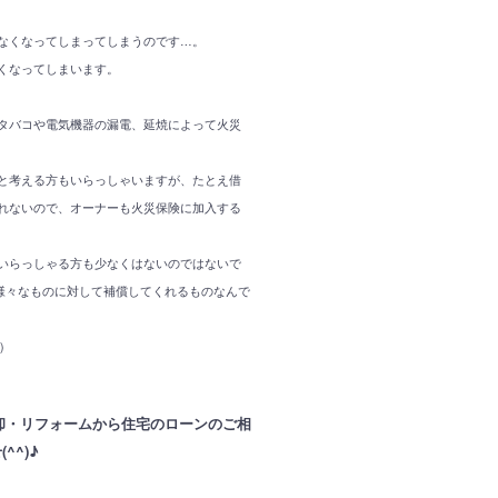
なくなってしまってしまうのです…。
くなってしまいます。
タバコや電気機器の漏電、延焼によって火災
と考える方もいらっしゃいますが、たとえ借
れないので、オーナーも火災保険に加入する
いらっしゃる方も少なくはないのではないで
様々なものに対して補償してくれるものなんで
)
売却・リフォームから住宅のローンのご相
^)♪