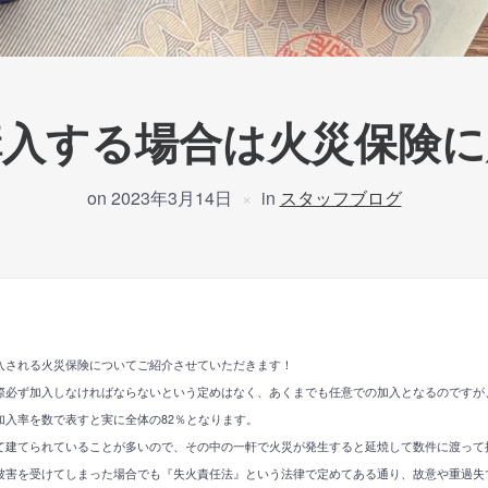
購入する場合は火災保険に
on
2023年3月14日
in
スタッフブログ
入される火災保険についてご紹介させていただきます！
際必ず加入しなければならないという定めはなく、あくまでも任意での加入となるのですが
加入率を数で表すと実に全体の82％となります。
て建てられていることが多いので、その中の一軒で火災が発生すると延焼して数件に渡って
被害を受けてしまった場合でも『失火責任法』という法律で定めてある通り、故意や重過失