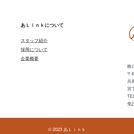
あＬｉｎｋについて
スタッフ紹介
採用について
企業概要
株
〒6
兵
宮
TE
免
© 2023 あＬｉｎｋ