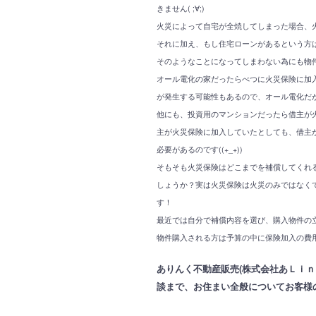
きません( ;∀;)
火災によって自宅が全焼してしまった場合、
それに加え、もし住宅ローンがあるという方
そのようなことになってしまわない為にも物
オール電化の家だったらべつに火災保険に加
が発生する可能性もあるので、オール電化だ
他にも、投資用のマンションだったら借主が
主が火災保険に加入していたとしても、借主
必要があるのです((+_+))
そもそも火災保険はどこまでを補償してくれ
しょうか？実は火災保険は火災のみではなく
す！
最近では自分で補償内容を選び、購入物件の立
物件購入される方は予算の中に保険加入の費
ありんく不動産販売(株式会社あＬｉｎ
談まで、お住まい全般についてお客様の